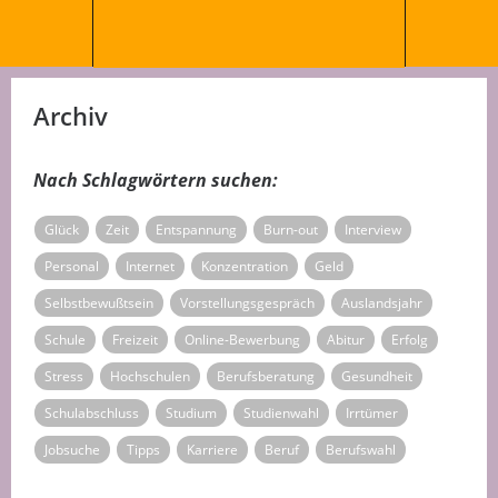
Archiv
Nach Schlagwörtern suchen:
Glück
Zeit
Entspannung
Burn-out
Interview
Personal
Internet
Konzentration
Geld
Selbstbewußtsein
Vorstellungsgespräch
Auslandsjahr
Schule
Freizeit
Online-Bewerbung
Abitur
Erfolg
Stress
Hochschulen
Berufsberatung
Gesundheit
Schulabschluss
Studium
Studienwahl
Irrtümer
Jobsuche
Tipps
Karriere
Beruf
Berufswahl