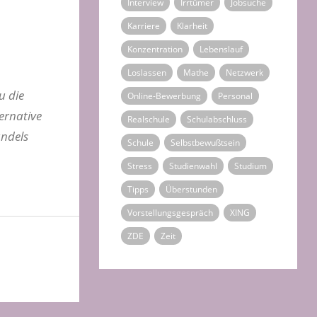
Interview
Irrtümer
Jobsuche
Karriere
Klarheit
Konzentration
Lebenslauf
Loslassen
Mathe
Netzwerk
u die
Online-Bewerbung
Personal
ernative
Realschule
Schulabschluss
andels
Schule
Selbstbewußtsein
Stress
Studienwahl
Studium
Tipps
Überstunden
Vorstellungsgespräch
XING
ZDE
Zeit