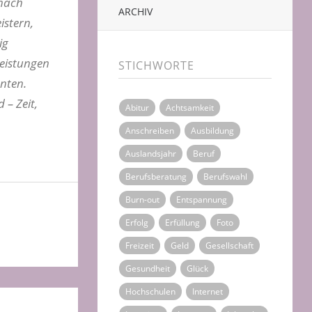
 nach
ARCHIV
istern,
ig
Leistungen
STICHWORTE
nnten.
 – Zeit,
Abitur
Achtsamkeit
Anschreiben
Ausbildung
Auslandsjahr
Beruf
Berufsberatung
Berufswahl
Burn-out
Entspannung
Erfolg
Erfüllung
Foto
Freizeit
Geld
Gesellschaft
Gesundheit
Glück
Hochschulen
Internet