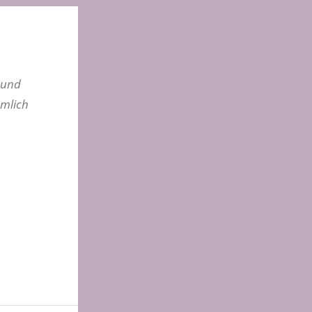
 und
ämlich