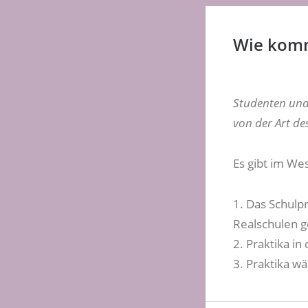
Wie komm
Studenten und 
von der Art de
Es gibt im We
1. Das Schulp
Realschulen g
2. Praktika i
3. Praktika w