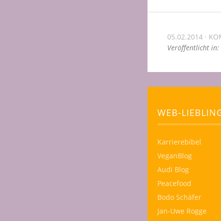
05.02.2014
KO
Veröffentlicht in:
WEB-LIEBLIN
Karrierebibel
VeganBlog
Audi Blog
Peacefood
Bodo Schäfer
Jan-Uwe Rogge