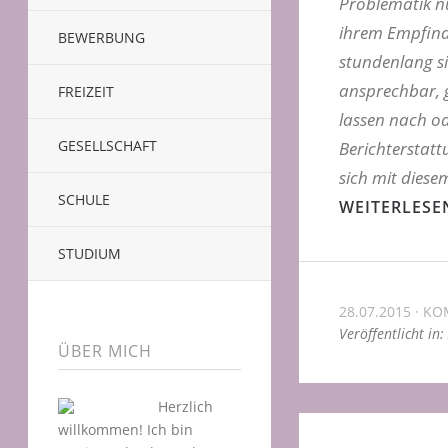
Problematik nu
ihrem Empfinde
BEWERBUNG
stundenlang si
ansprechbar, 
FREIZEIT
lassen nach ode
GESELLSCHAFT
Berichterstatt
sich mit diese
SCHULE
WEITERLESE
STUDIUM
28.07.2015
KO
Veröffentlicht in:
ÜBER MICH
Herzlich
willkommen! Ich bin