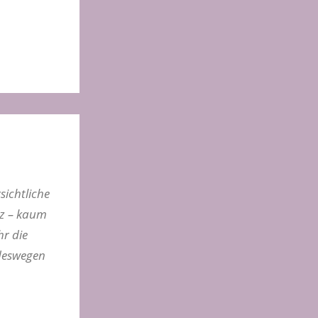
ichtliche
tz – kaum
hr die
 deswegen