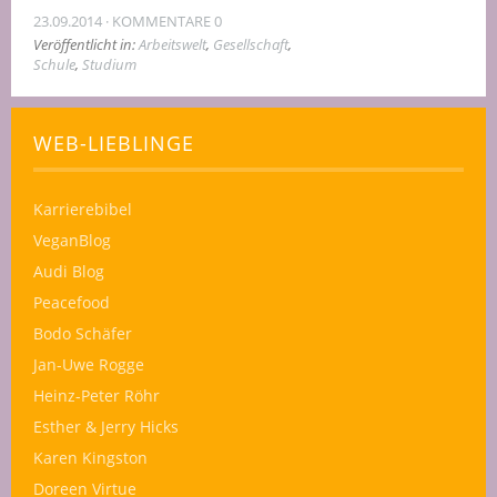
23.09.2014
KOMMENTARE 0
Veröffentlicht in:
Arbeitswelt
,
Gesellschaft
,
Schule
,
Studium
WEB-LIEBLINGE
Karrierebibel
VeganBlog
Audi Blog
Peacefood
Bodo Schäfer
Jan-Uwe Rogge
Heinz-Peter Röhr
Esther & Jerry Hicks
Karen Kingston
Doreen Virtue