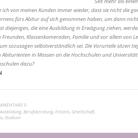
Seit mehr als eine
 ich von meinen Kunden immer wieder, dass sie nicht die ga
Lernens fürs Abitur auf sich genommen haben, um dann nich
bst diejenigen, die eine Ausbildung in Erwägung ziehen, werd
n Freunden, Klassenkameraden, Familie und vor allem von Le
m sozusagen selbstverständlich sei. Die Vorurteile sitzen tie
 Abiturienten in Massen an die Hochschulen und Universitä
hschulen dazu?
N
MMENTARE 0
Ausbildung
,
Berufsberatung
,
Freizeit
,
Gesellschaft
,
le
,
Studium