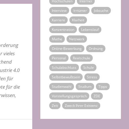
Hochschulen
Internet
Interview
Irrtümer
Jobsuche
Karriere
Klarheit
Konzentration
Lebenslauf
Mathe
Netzwerk
orderung
Online-Bewerbung
Ordnung
r vieles
Personal
Realschule
echend
Schulabschluss
Schule
ustrie 4.0
Selbstbewußtsein
Stress
den für
e für die
Studienwahl
Studium
Tipps
rwissen,
Vorstellungsgespräch
ZDE
Zeit
Zweck Ihrer Existenz