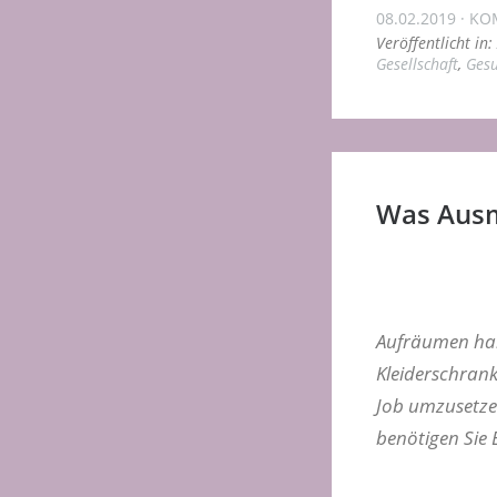
08.02.2019
KO
Veröffentlicht in:
Gesellschaft
,
Gesu
Was Ausm
Aufräumen habe
Kleiderschran
Job umzusetzen
benötigen Sie E