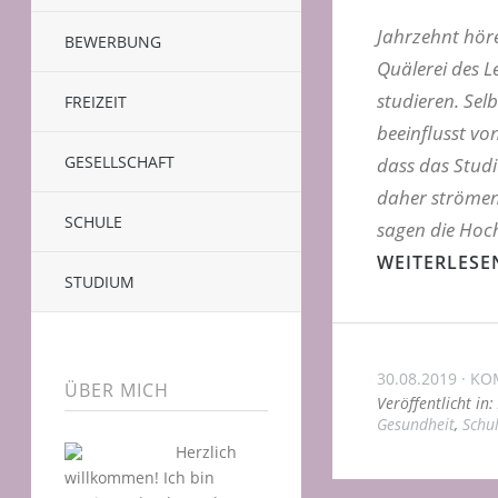
Jahrzehnt höre
BEWERBUNG
Quälerei des 
studieren. Sel
FREIZEIT
beeinflusst vo
GESELLSCHAFT
dass das Studiu
daher strömen
SCHULE
sagen die Hoc
WEITERLESE
STUDIUM
30.08.2019
KO
ÜBER MICH
Veröffentlicht in:
Gesundheit
,
Schu
Herzlich
willkommen! Ich bin