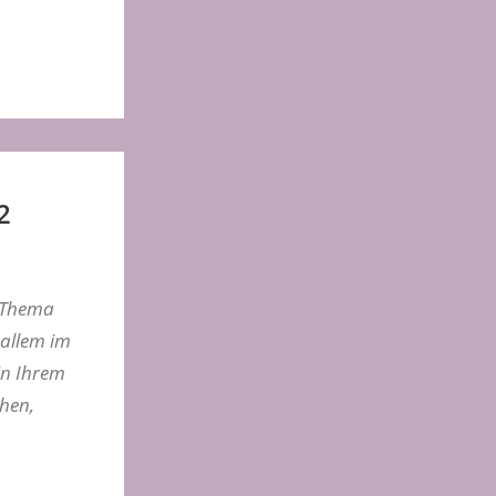
2
m Thema
 allem im
in Ihrem
chen,