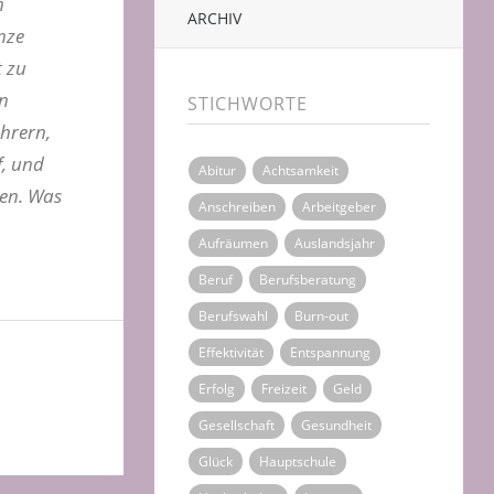
m
ARCHIV
nze
t zu
en
STICHWORTE
hrern,
f, und
Abitur
Achtsamkeit
ten. Was
Anschreiben
Arbeitgeber
Aufräumen
Auslandsjahr
Beruf
Berufsberatung
Berufswahl
Burn-out
Effektivität
Entspannung
Erfolg
Freizeit
Geld
Gesellschaft
Gesundheit
Glück
Hauptschule