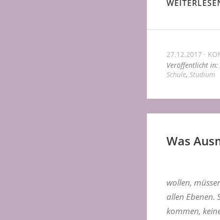
WEITERLESE
27.12.2017
KO
Veröffentlicht in:
Schule
,
Studium
Was Ausm
wollen, müsse
allen Ebenen.
kommen, keine 