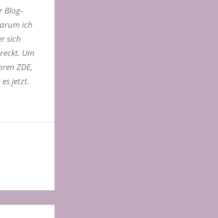
r Blog-
 warum ich
r sich
treckt. Um
Ihren ZDE,
es jetzt.