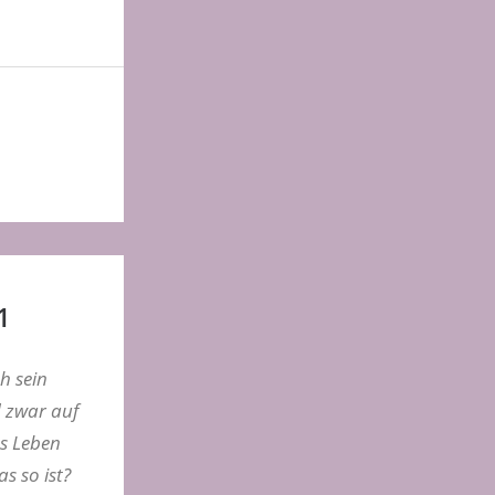
1
h sein
 zwar auf
s Leben
s so ist?