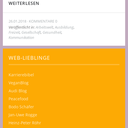
WEITERLESEN
26.01.2018
KOMMENTARE 0
Veröffentlicht in:
Arbeitswelt
,
Ausbildung
,
Freizeit
,
Gesellschaft
,
Gesundheit
,
Kommunikation
WEB-LIEBLINGE
Karrierebibel
VeganBlog
Audi Blog
Peacefood
Bodo Schäfer
Jan-Uwe Rogge
Heinz-Peter Röhr