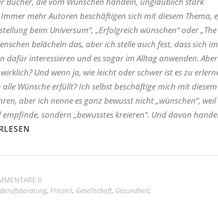
er Bücher, die vom Wünschen handeln, unglaublich stark
mmer mehr Autoren beschäftigen sich mit diesem Thema, e
stellung beim Universum“, „Erfolgreich wünschen“ oder „The 
Menschen belächeln das, aber ich stelle auch fest, dass sich 
 dafür interessieren und es sogar im Alltag anwenden. Aber
 wirklich? Und wenn ja, wie leicht oder schwer ist es zu erler
lle Wünsche erfüllt? Ich selbst beschäftige mich mit diese
ahren, aber ich nenne es ganz bewusst nicht „wünschen“, weil
d empfinde, sondern „bewusstes kreieren“. Und davon handel
RLESEN
MMENTARE 0
Berufsberatung
,
Freizeit
,
Gesellschaft
,
Gesundheit
,