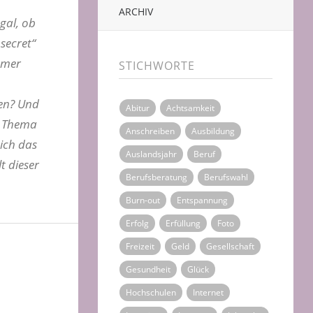
ARCHIV
gal, ob
secret“
immer
STICHWORTE
nen? Und
Abitur
Achtsamkeit
m Thema
Anschreiben
Ausbildung
 ich das
Auslandsjahr
Beruf
t dieser
Berufsberatung
Berufswahl
Burn-out
Entspannung
Erfolg
Erfüllung
Foto
Freizeit
Geld
Gesellschaft
Gesundheit
Glück
Hochschulen
Internet