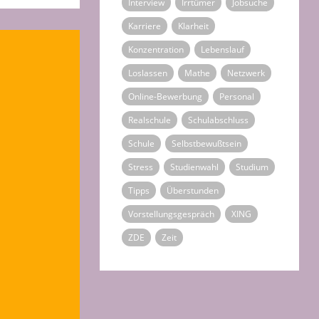
Interview
Irrtümer
Jobsuche
Karriere
Klarheit
Konzentration
Lebenslauf
Loslassen
Mathe
Netzwerk
Online-Bewerbung
Personal
Realschule
Schulabschluss
Schule
Selbstbewußtsein
Stress
Studienwahl
Studium
Tipps
Überstunden
Vorstellungsgespräch
XING
ZDE
Zeit