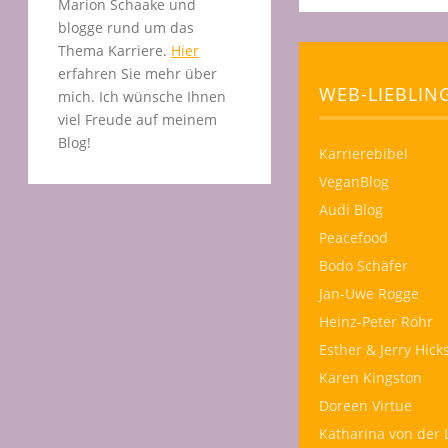
Marion Schaake und
blogge rund um das
Thema Karriere.
Hier
erfahren Sie mehr über
WEB-LIEBLIN
mich. Ich wünsche Ihnen
viel Freude auf meinem
Blog!
Karrierebibel
VeganBlog
Audi Blog
Peacefood
Bodo Schäfer
Jan-Uwe Rogge
Heinz-Peter Röhr
Esther & Jerry Hick
Karen Kingston
Doreen Virtue
Katharina von der 