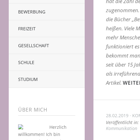
hat die Zahl d
zugenommen. I
BEWERBUNG
die Bücher „Be
heißen. Viele 
FREIZEIT
mehr Menschen
GESELLSCHAFT
funktioniert es
bekommt man a
SCHULE
seit über 15 J
als irreführen
STUDIUM
Artikel.
WEITE
ÜBER MICH
28.02.2019
KO
Veröffentlicht in:
Herzlich
Kommunikation
willkommen! Ich bin