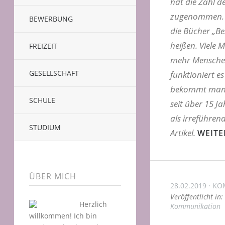
hat die Zahl d
zugenommen. I
BEWERBUNG
die Bücher „Be
heißen. Viele 
FREIZEIT
mehr Menschen
GESELLSCHAFT
funktioniert es
bekommt man a
SCHULE
seit über 15 J
als irreführen
STUDIUM
Artikel.
WEITE
ÜBER MICH
28.02.2019
KO
Veröffentlicht in:
Herzlich
Kommunikation
willkommen! Ich bin