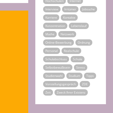
Hochschulen
Internet
Interview
Irrtümer
Jobsuche
Karriere
Kontakte
Konzentration
Lebenslauf
Mathe
Netzwerk
Online-Bewerbung
Ordnung
Personal
Realschule
Schulabschluss
Schule
Selbstbewußtsein
Stress
Studienwahl
Studium
Tipps
Vorstellungsgespräch
ZDE
Zeit
Zweck Ihrer Existenz