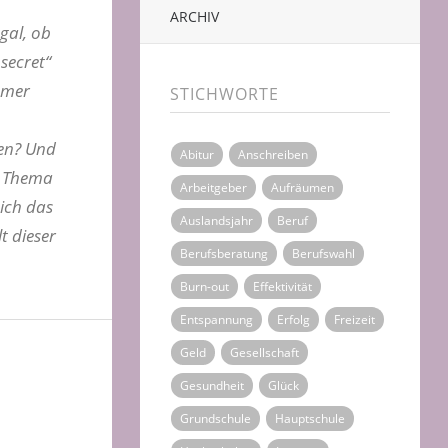
ARCHIV
gal, ob
secret“
immer
STICHWORTE
nen? Und
Abitur
Anschreiben
m Thema
Arbeitgeber
Aufräumen
 ich das
Auslandsjahr
Beruf
t dieser
Berufsberatung
Berufswahl
Burn-out
Effektivität
Entspannung
Erfolg
Freizeit
Geld
Gesellschaft
Gesundheit
Glück
Grundschule
Hauptschule