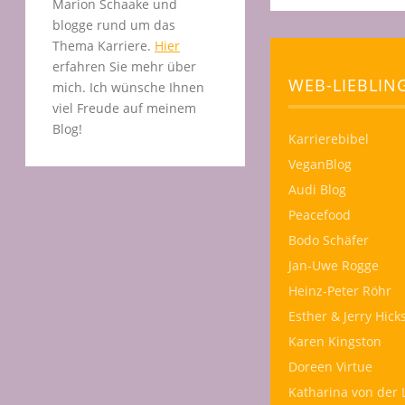
Marion Schaake und
blogge rund um das
Thema Karriere.
Hier
erfahren Sie mehr über
WEB-LIEBLIN
mich. Ich wünsche Ihnen
viel Freude auf meinem
Blog!
Karrierebibel
VeganBlog
Audi Blog
Peacefood
Bodo Schäfer
Jan-Uwe Rogge
Heinz-Peter Röhr
Esther & Jerry Hick
Karen Kingston
Doreen Virtue
Katharina von der 