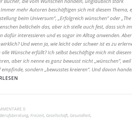
er Bücher, die vom Wünschen handeln, unglaublich stark
mmer mehr Autoren beschäftigen sich mit diesem Thema, e
stellung beim Universum“, „Erfolgreich wünschen“ oder „The 
Menschen belächeln das, aber ich stelle auch fest, dass sich 
 dafür interessieren und es sogar im Alltag anwenden. Aber
 wirklich? Und wenn ja, wie leicht oder schwer ist es zu erler
lle Wünsche erfüllt? Ich selbst beschäftige mich mit diese
ahren, aber ich nenne es ganz bewusst nicht „wünschen“, weil
d empfinde, sondern „bewusstes kreieren“. Und davon handel
RLESEN
MMENTARE 0
Berufsberatung
,
Freizeit
,
Gesellschaft
,
Gesundheit
,