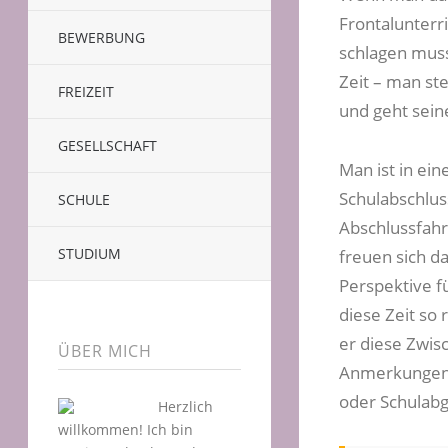
Frontalunter
BEWERBUNG
schlagen muss,
Zeit – man st
FREIZEIT
und geht sein
GESELLSCHAFT
Man ist in ei
Schulabschlus
SCHULE
Abschlussfahr
STUDIUM
freuen sich da
Perspektive f
diese Zeit so
er diese Zwis
ÜBER MICH
Anmerkungen. 
oder Schulab
Herzlich
willkommen! Ich bin