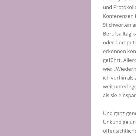
und Protokoll
Konferenzen k
Stichworten an
Berufsalltag 
oder Compute
erkennen könn
geführt. Alle
wie: „Wiederh
ich vorhin als
weit unterleg
als sie einspa
Und ganz gener
Unkundige unm
offensichtlich