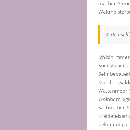
machen Steno 
Weltmeisters
4. Deutsch
Ich bin immer
Südostasien a
Sehr bedauerli
Märchenwälder
Wattenmeer (W
Weinbergregio
Sächsischen S
Kreidefelsen 
bekommt gleic