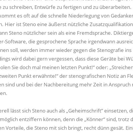
e zu schreiben, Entwürfe zu fertigen und zu überarbeiten.
ommt es oft auf die schnelle Niederlegung von Gedanke
. Hier ist Steno eine äußerst nützliche Zusatzqualifikation
kann Steno nützlicher sein als eine Fremdsprache. Diktierg
r-Software, die gesprochene Sprache irgendwann ausrei
en soll, werden immer wieder gegen die Stenografie ins 
rdings wird dabei gern vergessen, dass diese Geräte bei 
olen Sie doch mal meinen letzten Punkt!“ oder: „Streichen
 zweiten Punkt erwähnte!“ der stenografischen Notiz an Flex
en sind und bei der Nachbereitung mehr Zeit in Anspruc
ren.
ell lässt sich Steno auch als „Geheimschrift” einsetzen, d
öglich entziffern können, denn die „Könner“ sind, trotz d
en Vorteile, die Steno mit sich bringt, recht dünn gesät. Ein