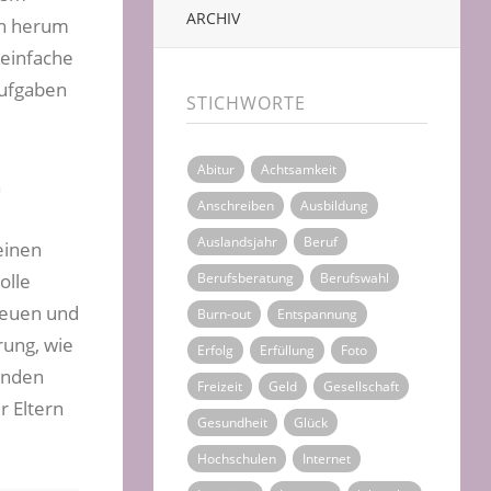
ARCHIV
rn herum
 einfache
aufgaben
STICHWORTE
Abitur
Achtsamkeit
n
Anschreiben
Ausbildung
Auslandsjahr
Beruf
einen
olle
Berufsberatung
Berufswahl
freuen und
Burn-out
Entspannung
rung, wie
Erfolg
Erfüllung
Foto
enden
Freizeit
Geld
Gesellschaft
r Eltern
Gesundheit
Glück
Hochschulen
Internet