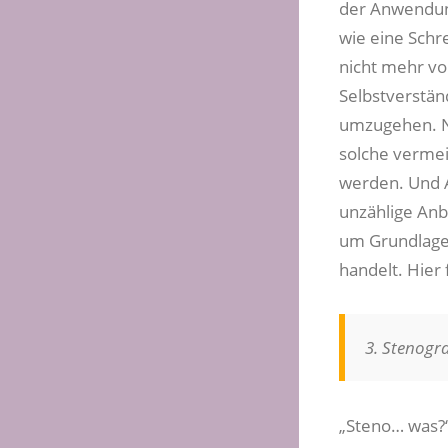
der Anwendun
wie eine Schr
nicht mehr vor
Selbstverstän
umzugehen. Ni
solche vermei
werden. Und A
unzählige Anb
um Grundlagen
handelt. Hier 
3. Stenogra
„Steno… was?“