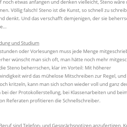
f noch etwas anfangen und denken vielleicht, Steno wäre
nen. Völlig falsch! Steno ist die Kunst, so schnell zu schrei
nd denkt. Und das verschafft demjenigen, der sie beherrsc
le…
ldung und Studium
tsstunden oder Vorlesungen muss jede Menge mitgeschrie
rher wünscht man sich oft, man hätte noch mehr mitgesc
 die Steno beherrschen, klar im Vorteil: Mit höherer
indigkeit wird das mühelose Mitschreiben zur Regel, un
och kritzeln, kann man sich schon wieder voll und ganz de
bei der Protokollerstellung, bei Klassenarbeiten und bei
on Referaten profitieren die Schnellschreiber.
 Beruf sind Telefon- und Gesprächsnotizen anzufertigen, 