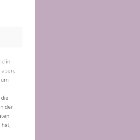
nd in
haben.
s um
 die
in der
mten
 hat,