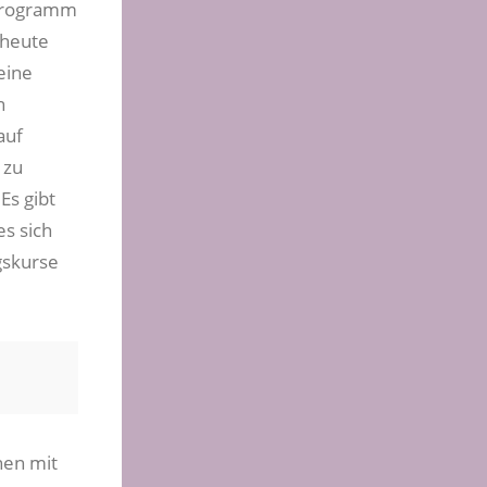
-Programm
 heute
eine
n
auf
 zu
Es gibt
es sich
gskurse
nen mit