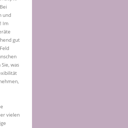
 Bei
n und
! Im
eräte
chend gut
Feld
Wünschen
 Sie, was
ibilität
h nehmen,
ie
er vielen
ige