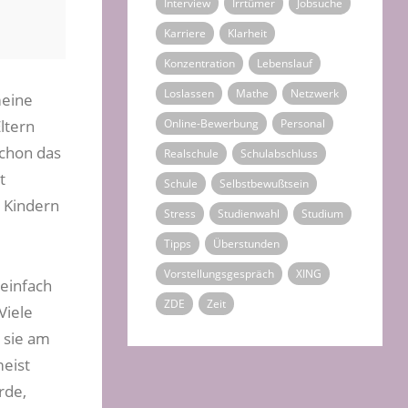
Interview
Irrtümer
Jobsuche
Karriere
Klarheit
Konzentration
Lebenslauf
Loslassen
Mathe
Netzwerk
meine
ltern
Online-Bewerbung
Personal
schon das
Realschule
Schulabschluss
t
Schule
Selbstbewußtsein
 Kindern
Stress
Studienwahl
Studium
Tipps
Überstunden
Vorstellungsgespräch
XING
 einfach
ZDE
Zeit
Viele
 sie am
meist
rde,