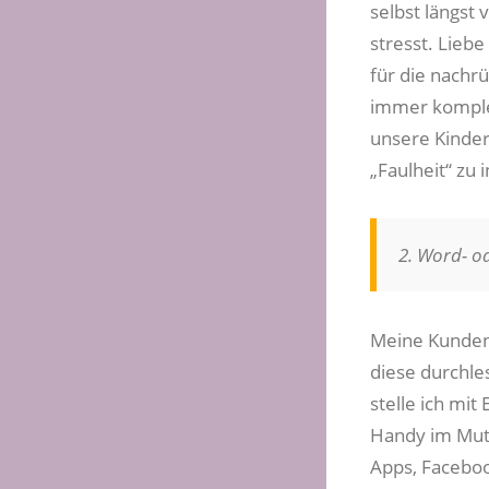
selbst längst
stresst. Liebe
für die nachr
immer komplex
unsere Kinder
„Faulheit“ zu 
2. Word- od
Meine Kunden 
diese durchle
stelle ich mi
Handy im Mutt
Apps, Facebook