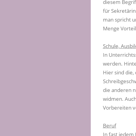
diesem Begrif
für Sekretärin
man spricht u
Menge Vortei
Schule, Ausbi
In Unterrich
werden. Hinte
Hier sind die,
Schreibgeschw
die anderen n
widmen. Auch 
Vorbereiten v
Beruf
In fast jedem