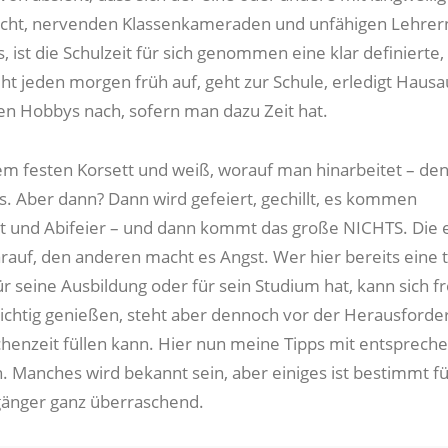
richt, nervenden Klassenkameraden und unfähigen Lehre
 ist die Schulzeit für sich genommen eine klar definierte,
eht jeden morgen früh auf, geht zur Schule, erledigt Haus
en Hobbys nach, sofern man dazu Zeit hat.
nem festen Korsett und weiß, worauf man hinarbeitet – de
s. Aber dann? Dann wird gefeiert, gechillt, es kommen
t und Abifeier – und dann kommt das große NICHTS. Die 
rauf, den anderen macht es Angst. Wer hier bereits eine t
ür seine Ausbildung oder für sein Studium hat, kann sich 
 richtig genießen, steht aber dennoch vor der Herausforde
chenzeit füllen kann. Hier nun meine Tipps mit entsprech
Manches wird bekannt sein, aber einiges ist bestimmt fü
gänger ganz überraschend.