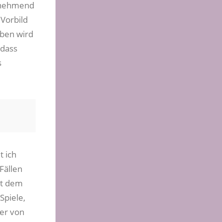
zunehmend
 Vorbild
eben wird
 dass
s
 ich
Fällen
it dem
Spiele,
ber von