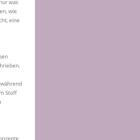
 nur was
ben, wie
ht, eine
ben
hrieben.
d während
m Stoff
m
Konzepte