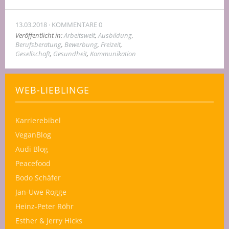
13.03.2018
KOMMENTARE 0
Veröffentlicht in:
Arbeitswelt
,
Ausbildung
,
Berufsberatung
,
Bewerbung
,
Freizeit
,
Gesellschaft
,
Gesundheit
,
Kommunikation
WEB-LIEBLINGE
Karrierebibel
VeganBlog
Audi Blog
Peacefood
Bodo Schäfer
Jan-Uwe Rogge
Heinz-Peter Röhr
Esther & Jerry Hicks