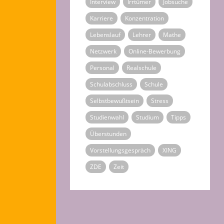
Interview
Irrtümer
Jobsuche
Karriere
Konzentration
Lebenslauf
Lehrer
Mathe
Netzwerk
Online-Bewerbung
Personal
Realschule
Schulabschluss
Schule
Selbstbewußtsein
Stress
Studienwahl
Studium
Tipps
Überstunden
Vorstellungsgespräch
XING
ZDE
Zeit