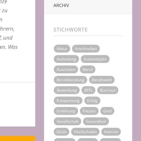
nze
ARCHIV
t zu
en
hrern,
STICHWORTE
f, und
ten. Was
Abitur
Anschreiben
Ausbildung
Auslandsjahr
Ausmisten
Beruf
Berufsberatung
Berufswahl
Bewerbung
BFFL
Burn-out
Entspannung
Erfolg
Ernährung
Freizeit
Geld
Gesellschaft
Gesundheit
Glück
Hochschulen
Internet