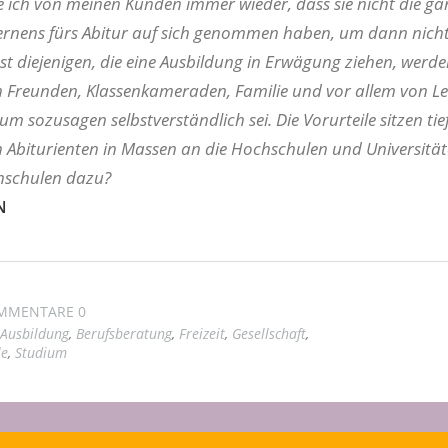
 ich von meinen Kunden immer wieder, dass sie nicht die ga
Lernens fürs Abitur auf sich genommen haben, um dann nich
bst diejenigen, die eine Ausbildung in Erwägung ziehen, werd
n Freunden, Klassenkameraden, Familie und vor allem von Le
m sozusagen selbstverständlich sei. Die Vorurteile sitzen tie
 Abiturienten in Massen an die Hochschulen und Universitä
hschulen dazu?
N
MMENTARE 0
Ausbildung
,
Berufsberatung
,
Freizeit
,
Gesellschaft
,
le
,
Studium