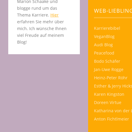
Marion Schaake und
blogge rund um das
WEB-LIEBLIN
Thema Karriere.
Hier
erfahren Sie mehr über
Karrierebibel
mich. Ich wünsche Ihnen
viel Freude auf meinem
VeganBlog
Blog!
Audi Blog
Peacefood
Bodo Schäfer
Jan-Uwe Rogge
Heinz-Peter Röhr
Esther & Jerry Hick
Karen Kingston
Doreen Virtue
Katharina von der 
Anton Fichtlmeier