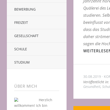
Jahrzehnt höre
Quälerei des 
BEWERBUNG
studieren. Sel
beeinflusst vo
FREIZEIT
dass das Studiu
GESELLSCHAFT
daher strömen
sagen die Hoc
SCHULE
WEITERLESE
STUDIUM
30.08.2019
KO
Veröffentlicht in:
ÜBER MICH
Gesundheit
,
Schu
Herzlich
willkommen! Ich bin