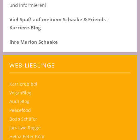
und informieren!
Viel Spaß auf meinem Schaake & Friends –
Karriere-Blog
Ihre Marion Schaake
WEB-LIEBLINGE
Karrierebibel
VeganBlog
Audi Blog
Peacefood
Bodo Schäfer
Jan-Uwe Rogge
Heinz-Peter Röhr