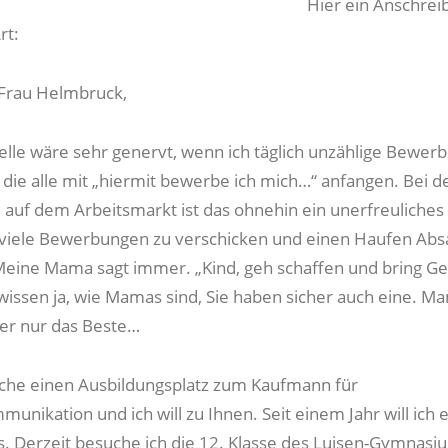
Hier ein Anschrei
rt:
 Frau Helmbruck,
Stelle wäre sehr genervt, wenn ich täglich unzählige Bewe
 die alle mit „hiermit bewerbe ich mich…“ anfangen. Bei d
 auf dem Arbeitsmarkt ist das ohnehin ein unerfreuliches
viele Bewerbungen zu verschicken und einen Haufen Abs
ine Mama sagt immer. „Kind, geh schaffen und bring Ge
wissen ja, wie Mamas sind, Sie haben sicher auch eine. M
er nur das Beste…
 suche einen Ausbildungsplatz zum Kaufmann für
nikation und ich will zu Ihnen. Seit einem Jahr will ich e
s. Derzeit besuche ich die 12. Klasse des Luisen-Gymnasi