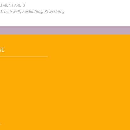
MMENTARE 0
Arbeitswelt
,
Ausbildung
,
Bewerbung
GE
s