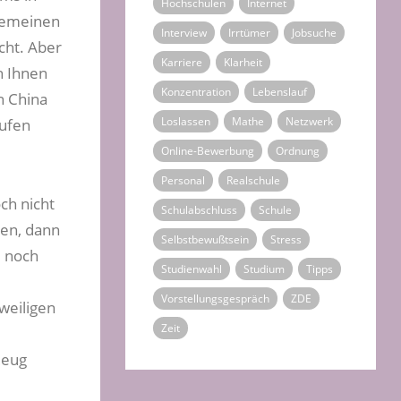
Hochschulen
Internet
lgemeinen
Interview
Irrtümer
Jobsuche
cht. Aber
Karriere
Klarheit
h Ihnen
Konzentration
Lebenslauf
n China
Loslassen
Mathe
Netzwerk
aufen
Online-Bewerbung
Ordnung
Personal
Realschule
ch nicht
Schulabschluss
Schule
den, dann
Selbstbewußtsein
Stress
e noch
Studienwahl
Studium
Tipps
Vorstellungsgespräch
ZDE
weiligen
Zeit
Zeug