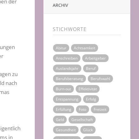
ben der
ARCHIV
STICHWORTE
rbungen
Abitur
Achtsamkeit
er
Anschreiben
Arbeitgeber
Auslandsjahr
Beruf
agen zu
Berufsberatung
Berufswahl
ld nach
Burn-out
Effektivität
amas
Entspannung
Erfolg
Erfüllung
Foto
Freizeit
Geld
Gesellschaft
igentlich
Gesundheit
Glück
ums in