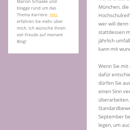
Marion Schaake und
München, die i
blogge rund um das
Thema Karriere.
Hier
Hochschulreif
erfahren Sie mehr über
wer will denn
mich. Ich wünsche Ihnen
stattdessen m
viel Freude auf meinem
jährlich umfa
Blog!
kann mit wun
Wenn Sie mit 
dafür entschi
dürfen Sie au
einen Sinn ve
überarbeiten.
Standardbewer
September bei
legen, um auc