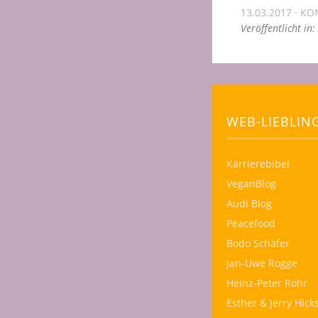
13.03.2017
KO
Veröffentlicht in:
WEB-LIEBLIN
Karrierebibel
VeganBlog
Audi Blog
Peacefood
Bodo Schäfer
Jan-Uwe Rogge
Heinz-Peter Röhr
Esther & Jerry Hick