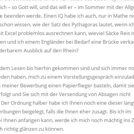
ch – so Gott will, und das will er – im Sommer mit der Al
e beenden werde. Einen IQ habe ich auch, nur in Mathe ni
 schon wissen, wie der Satz des Pythagoras lautet, wenn ic
it Excel problemlos ausrechnen kann, wieviel Säcke Reis i
llen und ich einem Engländer bei Bedarf eine Brücke verk
derbarem Ausblick auf den Rhein?
dem Lesen bis hierhin gekommen sind und sich immer no
eden haben, mich zu einem Vorstellungsgespräch einzula
s meiner Bewerbung einen Papierflieger basteln, damit si
rfolgt und Sie sich mit der Versendung von Absagen nicht
 Der Ordnung halber habe ich Ihnen noch eine dieser lang
bungen beigelegt, falls die Ihnen eher zusagt. Bis ich im
 Ihnen anfangen kann, werde ich mich noch mächtig ins 
h richtig glänzen zu können.